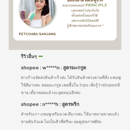
รีวิวอื่นๆ
shopee : w*****n : สูตรมะกรูด
ทางร้านจัดส่งสินค้าเร็วค่ะ ได้รับสินค้าตรงตามที่สั่ง แชมพู
ใช้ดีมากค่ะ หอมมะกรูด เคยซื้อใน tops เพิ่งรู้ว่าshopeeมี
ขาย เดี๋ยวหมดแล้วจะอุดหนุนอีกค่ะ
shopee : n*****h : สูตรพริก
สำหรับเรา แชมพู ครีมนวด ดีมากค่ะ ใช้มาหลายขวดแล้ว
หายคันรังแค ไม่เป็นสิวที่ศรีษะ ผมดูสุขภาพดีค่ะ