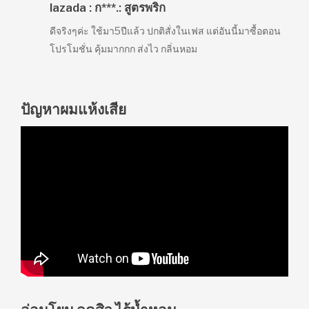
lazada : ก***.: สูตรพริก
ดีจริงๆค่ะ ใช้มา5ปีแล้ว ปกติสั่งในเฟส แต่อันนี้มาซื้อตอน
โปรโมชั่น คุ้มมากกก ส่งไว กลิ่นหอม
ปัญหาผมแห้งเสีย