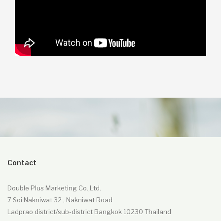
Contact
Double Plus Marketing Co.,Ltd.
7 Soi Nakniwat 32 , Nakniwat Road
Ladprao district/sub-district Bangkok 10230 Thailand