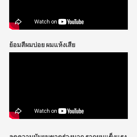
ย้อมสีผมบ่อย ผมแห้งเสีย
ลดความมันผมขาดร่วงมาก รากผมแข็งแรง