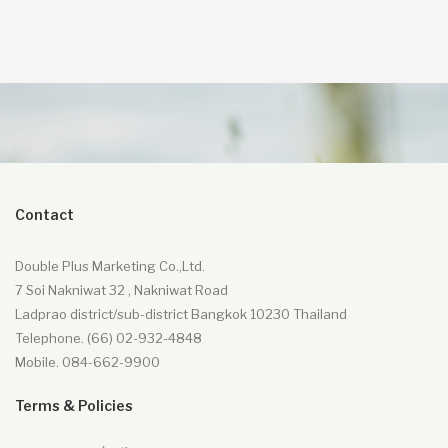
309.00฿.
290.00฿.
Contact
Double Plus Marketing Co.,Ltd.
7 Soi Nakniwat 32 , Nakniwat Road
Ladprao district/sub-district Bangkok 10230 Thailand
Telephone. (66) 02-932-4848
Mobile. 084-662-9900
Terms & Policies