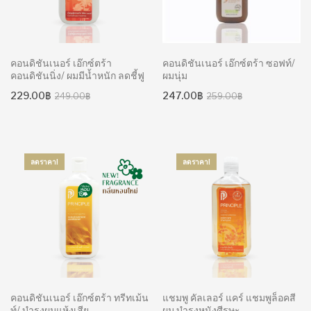
คอนดิชันเนอร์ เอ๊กซ์ตร้า
คอนดิชันเนอร์ เอ๊กซ์ตร้า ซอฟท์/
คอนดิชันนิ่ง/ ผมมีน้ำหนัก ลดชี้ฟู
ผมนุ่ม
Original
Current
Original
Current
229.00
฿
247.00
฿
249.00
฿
259.00
฿
price
price
price
price
was:
is:
was:
is:
249.00฿.
229.00฿.
259.00฿.
247.00฿.
ลดราคา!
ลดราคา!
คอนดิชันเนอร์ เอ๊กซ์ตร้า ทรีทเม้น
แชมพู คัลเลอร์ แคร์ แชมพูล็อคสี
ท์/ บำรุงผมแห้งเสีย
ผม บำรุงหนังศีรษะ