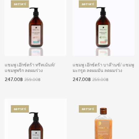
ลดราคา!
ลดราคา!
แชมพู เอ๊กซ์ตร้า ทรีทเม้นท์/
แชมพู เอ๊กซ์ตร้า บาล๊านซ์/ แชมพู
แชมพูพริก ลดผมร่วง
มะกรูด ลดผมมัน ลดผมร่วง
Original
Current
Original
Current
247.00
฿
247.00
฿
259.00
฿
259.00
฿
price
price
price
price
was:
is:
was:
is:
259.00฿.
247.00฿.
259.00฿.
247.00฿.
ลดราคา!
ลดราคา!