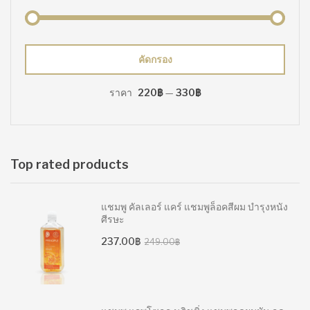
ราคา
ราคา
คัดกรอง
ต่ำ
สูงสุด
ราคา
220฿
—
330฿
สุด
Top rated products
แชมพู คัลเลอร์ แคร์ แชมพูล็อคสีผม บำรุงหนัง
ศีรษะ
Original
Current
237.00
฿
249.00
฿
price
price
was:
is:
249.00฿.
237.00฿.