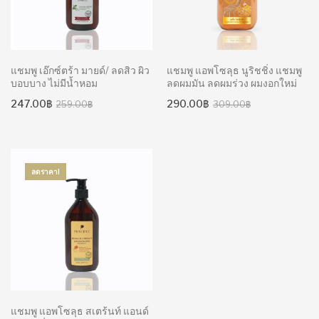
แชมพู เอ๊กซ์ตร้า มายด์/ ลดสิว ผิว
แชมพู แอพโซลุธ นูริชชิ่ง แชมพู
บอบบาง ไม่มีน้ำหอม
ลดผมมัน ลดผมร่วง ผมงอกใหม่
Original
Current
Original
Current
247.00
฿
290.00
฿
259.00
฿
309.00
฿
price
price
price
price
was:
is:
was:
is:
259.00฿.
247.00฿.
309.00฿.
290.00฿.
ลดราคา!
แชมพู แอพโซลุธ สเตร้นท์ แอนด์