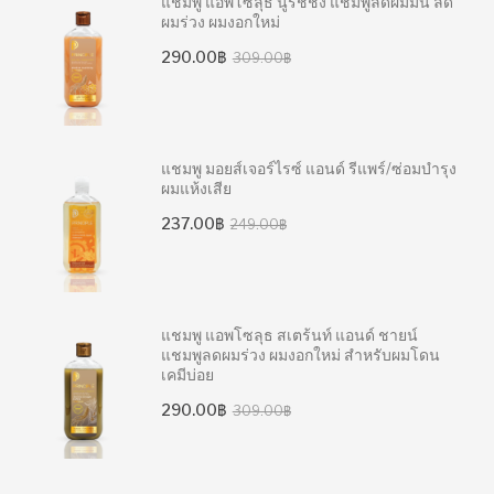
แชมพู แอพโซลุธ นูริชชิ่ง แชมพูลดผมมัน ลด
ผมร่วง ผมงอกใหม่
Original
Current
290.00
฿
309.00
฿
price
price
was:
is:
309.00฿.
290.00฿.
แชมพู มอยส์เจอร์ไรซ์ แอนด์ รีแพร์/ซ่อมบำรุง
ผมแห้งเสีย
Original
Current
237.00
฿
249.00
฿
price
price
was:
is:
249.00฿.
237.00฿.
แชมพู แอพโซลุธ สเตร้นท์ แอนด์ ชายน์
แชมพูลดผมร่วง ผมงอกใหม่ สำหรับผมโดน
เคมีบ่อย
Original
Current
290.00
฿
309.00
฿
price
price
was:
is: