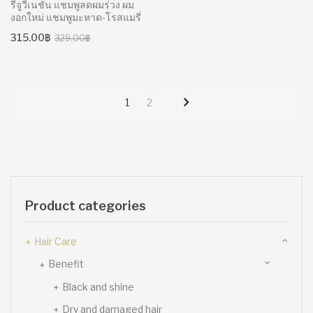
รีจูวีเนชั่น แชมพูลดผมร่วง ผม
งอกใหม่ แชมพูมะหาด-โรสแมรี่
Original
Current
315.00
฿
329.00
฿
price
price
was:
is:
329.00฿.
315.00฿.
1
2
Product categories
Hair Care
Benefit
Black and shine
Dry and damaged hair