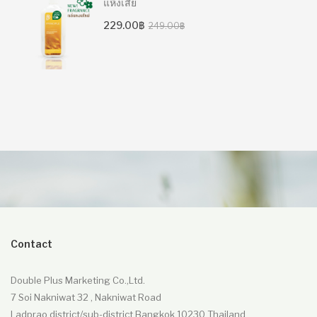
แห้งเสีย
Original
Current
229.00
฿
249.00
฿
price
price
was:
is:
249.00฿.
229.00฿.
Contact
Double Plus Marketing Co.,Ltd.
7 Soi Nakniwat 32 , Nakniwat Road
Ladprao district/sub-district Bangkok 10230 Thailand