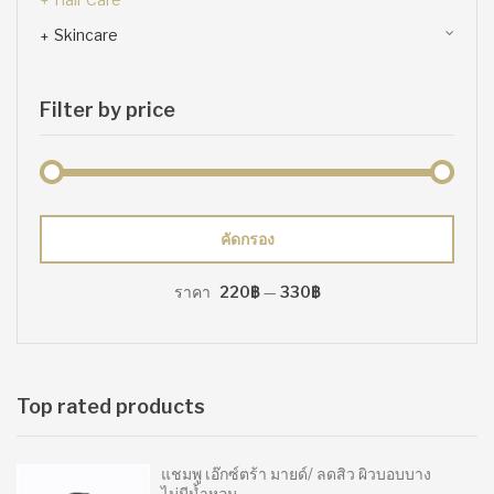
Skincare
Filter by price
ราคา
ราคา
คัดกรอง
ต่ำ
สูงสุด
ราคา
220฿
—
330฿
สุด
Top rated products
แชมพู เอ๊กซ์ตร้า มายด์/ ลดสิว ผิวบอบบาง
ไม่มีน้ำหอม