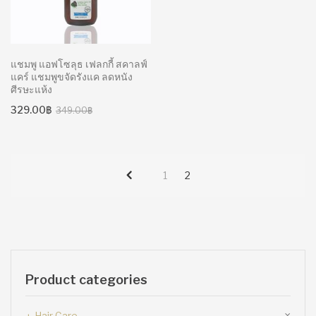
แชมพู แอฟโซลุธ เฟลกกี้ สคาลฟ์
แคร์ แชมพูขจัดรังแค ลดหนัง
ศีรษะแห้ง
Original
Current
329.00
฿
349.00
฿
price
price
was:
is:
349.00฿.
329.00฿.
1
2
Product categories
Hair Care