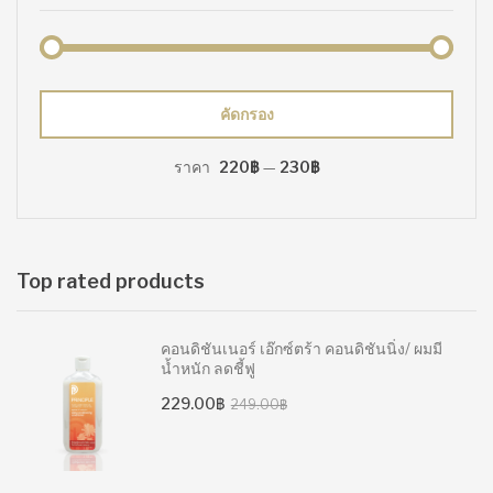
ราคา
ราคา
คัดกรอง
ต่ำ
สูงสุด
ราคา
220฿
—
230฿
สุด
Top rated products
คอนดิชันเนอร์ เอ๊กซ์ตร้า คอนดิชันนิ่ง/ ผมมี
น้ำหนัก ลดชี้ฟู
Original
Current
229.00
฿
249.00
฿
price
price
was:
is:
249.00฿.
229.00฿.