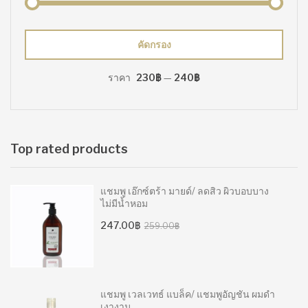
ราคา
ราคา
คัดกรอง
ต่ำ
สูงสุด
ราคา
230฿
—
240฿
สุด
Top rated products
แชมพู เอ๊กซ์ตร้า มายด์/ ลดสิว ผิวบอบบาง
ไม่มีน้ำหอม
Original
Current
247.00
฿
259.00
฿
price
price
was:
is:
259.00฿.
247.00฿.
แชมพู เวลเวทธ์ แบล็ค/ แชมพูอัญชัน ผมดำ
เงางาม