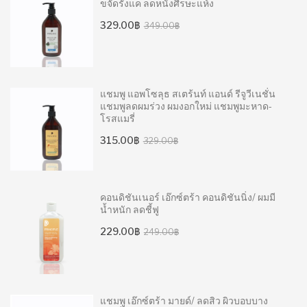
ขจัดรังแค ลดหนังศีรษะแห้ง
Original
Current
329.00
฿
349.00
฿
price
price
was:
is:
349.00฿.
329.00฿.
แชมพู แอพโซลุธ สเตร้นท์ แอนด์ รีจูวีเนชั่น
แชมพูลดผมร่วง ผมงอกใหม่ แชมพูมะหาด-
โรสแมรี่
Original
Current
315.00
฿
329.00
฿
price
price
was:
is:
329.00฿.
315.00฿.
คอนดิชันเนอร์ เอ๊กซ์ตร้า คอนดิชันนิ่ง/ ผมมี
น้ำหนัก ลดชี้ฟู
Original
Current
229.00
฿
249.00
฿
price
price
was:
is:
249.00฿.
229.00฿.
แชมพู เอ๊กซ์ตร้า มายด์/ ลดสิว ผิวบอบบาง