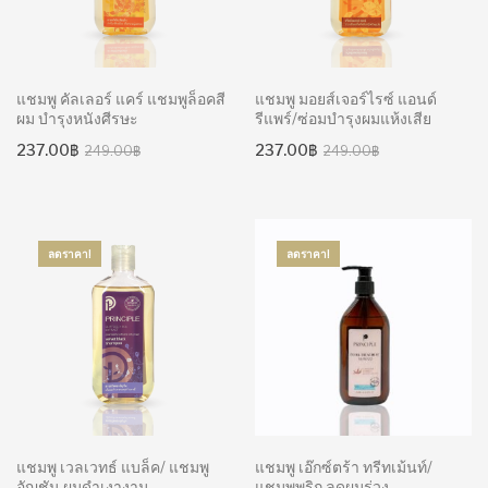
แชมพู คัลเลอร์ แคร์ แชมพูล็อคสี
แชมพู มอยส์เจอร์ไรซ์ แอนด์
ผม บำรุงหนังศีรษะ
รีแพร์/ซ่อมบำรุงผมแห้งเสีย
Original
Current
Original
Current
237.00
฿
237.00
฿
249.00
฿
249.00
฿
price
price
price
price
was:
is:
was:
is:
249.00฿.
237.00฿.
249.00฿.
237.00฿.
ลดราคา!
ลดราคา!
แชมพู เวลเวทธ์ แบล็ค/ แชมพู
แชมพู เอ๊กซ์ตร้า ทรีทเม้นท์/
อัญชัน ผมดำเงางาม
แชมพูพริก ลดผมร่วง