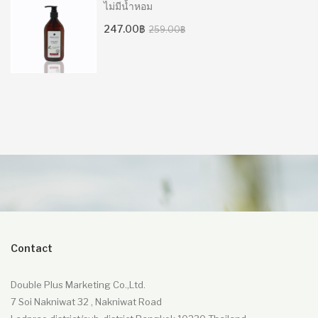
ไม่มีน้ำหอม
Original
Current
247.00
฿
259.00
฿
price
price
was:
is:
259.00฿.
247.00฿.
Contact
Double Plus Marketing Co.,Ltd.
7 Soi Nakniwat 32 , Nakniwat Road