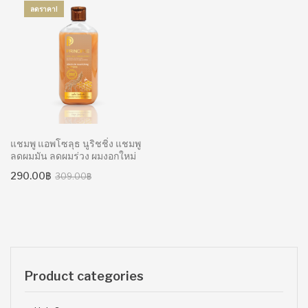
ลดราคา!
แชมพู แอพโซลุธ นูริชชิ่ง แชมพู
ลดผมมัน ลดผมร่วง ผมงอกใหม่
Original
Current
290.00
฿
309.00
฿
price
price
was:
is:
309.00฿.
290.00฿.
Product categories