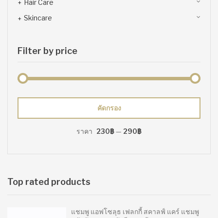
Hair Care
Skincare
Filter by price
ราคา
ราคา
คัดกรอง
ต่ำ
สูงสุด
ราคา
230฿
—
290฿
สุด
Top rated products
แชมพู แอฟโซลุธ เฟลกกี้ สคาลฟ์ แคร์ แชมพู