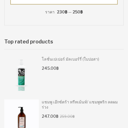
ต่ำ
สูงสุด
ราคา
230฿
—
250฿
สุด
Top rated products
โลชั่นเปเปอร์ มัลเบอร์รี่ (ใบปอสา)
245.00
฿
แชมพู เอ๊กซ์ตร้า ทรีทเม้นท์/ แชมพูพริก ลดผม
ร่วง
Original
Current
247.00
฿
259.00
฿
price
price