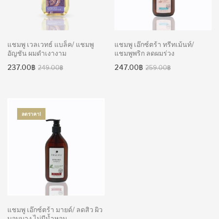
แชมพู เวลเวทธ์ แบล็ค/ แชมพู
แชมพู เอ๊กซ์ตร้า ทรีทเม้นท์/
อัญชัน ผมดำเงางาม
แชมพูพริก ลดผมร่วง
Original
Current
Original
Current
237.00
฿
247.00
฿
249.00
฿
259.00
฿
price
price
price
price
was:
is:
was:
is:
249.00฿.
237.00฿.
259.00฿.
247.00฿.
ลดราคา!
แชมพู เอ๊กซ์ตร้า มายด์/ ลดสิว ผิว
บอบบาง ไม่มีน้ำหอม