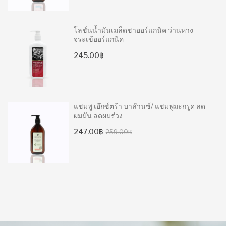
was:
is:
259.00฿.
247.00฿.
โลชั่นน้ำมันเมล็ดชาออร์แกนิค ว่านหาง
จระเข้ออร์แกนิค
245.00
฿
แชมพู เอ๊กซ์ตร้า บาล๊านซ์/ แชมพูมะกรูด ลด
ผมมัน ลดผมร่วง
Original
Current
247.00
฿
259.00
฿
price
price
was:
is:
259.00฿.
247.00฿.